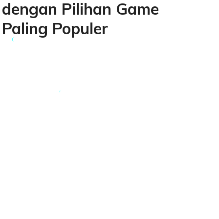
dengan Pilihan Game
Paling Populer