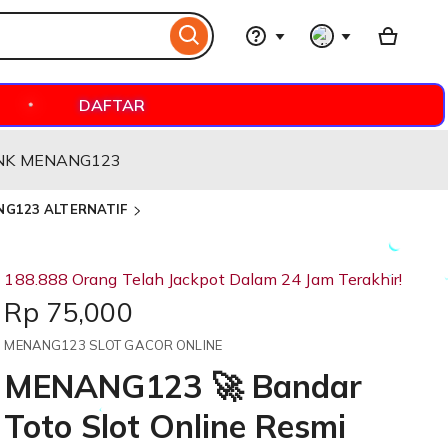
DAFTAR
INK MENANG123
G123 ALTERNATIF
188.888 Orang Telah Jackpot Dalam 24 Jam Terakhir!
Price:
Rp 75,000
MENANG123 SLOT GACOR ONLINE
MENANG123 🚀 Bandar
Toto Slot Online Resmi