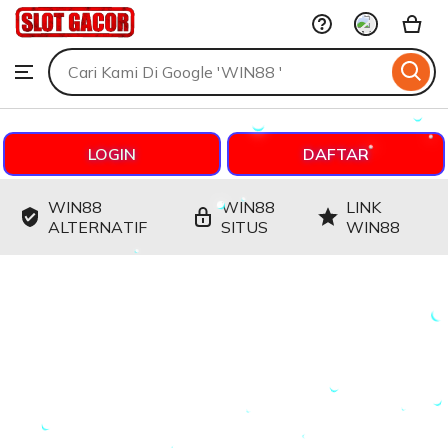
WIN88
Skip
to
Search
Browse
ontent
for
items
or
shops
LOGIN
DAFTAR
WIN88
WIN88
LINK
ALTERNATIF
SITUS
WIN88