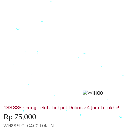
188.888 Orang Telah Jackpot Dalam 24 Jam Terakhir!
Price:
Rp 75,000
WIN88 SLOT GACOR ONLINE