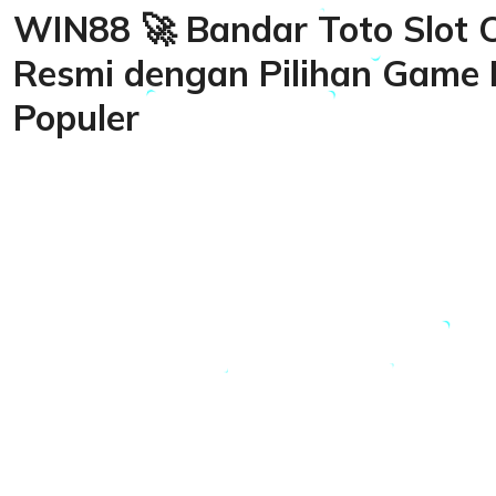
WIN88 🚀 Bandar Toto Slot 
Resmi dengan Pilihan Game 
Populer
Loading...